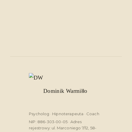
Nie wiem, czy to ten moduł, czy
główny KOMPAS?
Dominik Warmiłło
Psycholog · Hipnoterapeuta · Coach
NIP: 886-303-00-05 · Adres
rejestrowy: ul. Marconiego 7/12, 58-