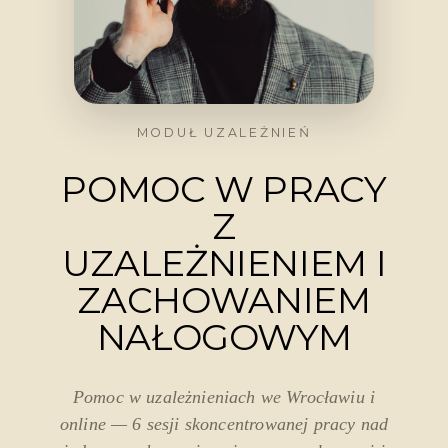
Cennik
O mnie
MODUŁ UZALEŻNIEŃ
Blog
POMOC W PRACY
Kontakt
Z
UZALEŻNIENIEM I
ZACHOWANIEM
NAŁOGOWYM
Pomoc w uzależnieniach we Wrocławiu i
online — 6 sesji skoncentrowanej pracy nad