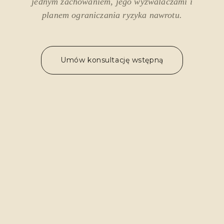
jednym zachowaniem, jego wyzwalaczami i
planem ograniczania ryzyka nawrotu.
Umów konsultację wstępną
MODUŁ UZALEŻNIEŃ
MODUŁ PRACY Z
ZACHOWANIEM
NAŁOGOWYM