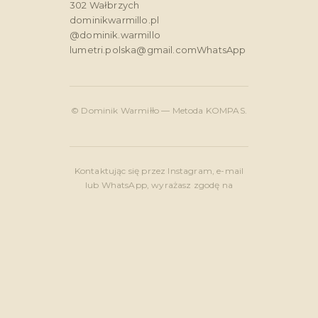
302 Wałbrzych
dominikwarmillo.pl
@dominik.warmillo
lumetri.polska@gmail.com
WhatsApp
© Dominik Warmiłło — Metoda KOMPAS.
Kontaktując się przez Instagram, e-mail
lub WhatsApp, wyrażasz zgodę na
przetwarzanie swoich danych przez
administratora — Dominika Warmiłło —
w zakresie niezbędnym do udzielenia
odpowiedzi. Szczegóły znajdziesz w
polityce prywatności
.